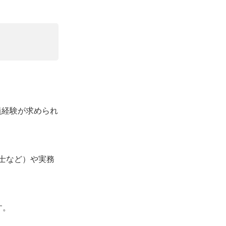
員経験が求められ
士など）や実務
す。